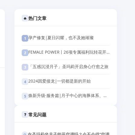
热门文章
🔥
孕产修复|夏日闪耀，也不及她璀璨
1
FEMALE POWER丨26项专属福利玩转花开肆月
2
「五感沉浸月子」圣玛莉开启身心疗愈之旅
3
2024因爱接龙|一切都是新的开始
4
焕新升级·服务篇|月子中心的海豚体系、玄武架构，为母婴筑起安全屏障
5
常见问题
❓
在圣玛莉坐月子能开空调吗？会不会得“空调
Q