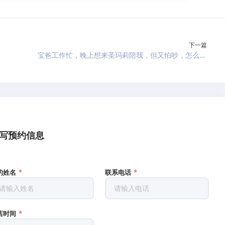
下一篇
宝爸工作忙，晚上想来圣玛莉陪我，但又怕吵，怎么办？ →
写预约信息
们将尽快与您联系，确认参观安排
的姓名
*
联系电话
*
店时间
*