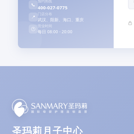
预约热线
📞
400-027-0775
门店分布
📍
武汉、阳新、海口、重庆
营业时间
🕐
每日 08:00 - 20:00
圣玛莉月子中心