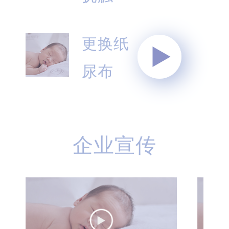
更换纸
尿布
企业宣传