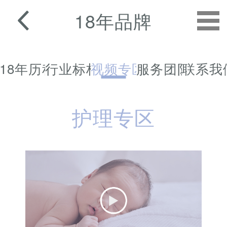
18年品牌
化
18年历程
行业标杆
视频专区
服务团队
联系我
护理专区